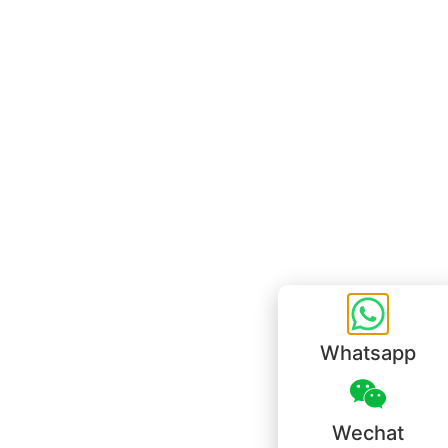
Bureau de Hong Kong
Unit 718,Asia Trade Centre, 79 Lei Muk Road, Kwai Chung, Hong Kong,
SAR, China
+852 6383 6777
info@oralcare.com.hk
Bureau de Shenzhen
B803-2, Building 1, TianAn Cyberpark, Huangge Road, Longgang,
Shenzhen, GuangDong, China,518172
+86 755 83946969
info@oralcare.com.hk
Whatsapp
Wechat