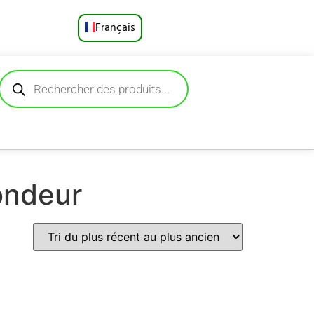
Français
English
Русский
Deutsch
Español
ondeur
Português
العربية
日本語