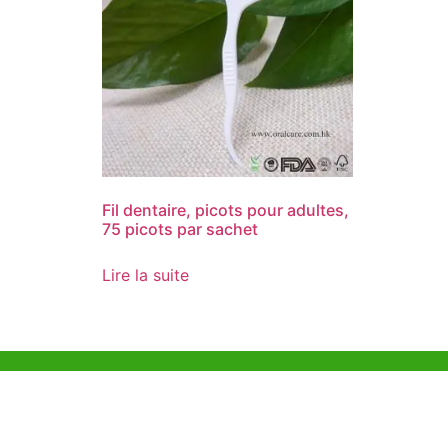
Fil dentaire, picots pour adultes,
75 picots par sachet
Lire la suite
Aide et Soutien
Bureau d
Unit 718,As
Exemple de Ligne
Lei Muk Ro
Directrice