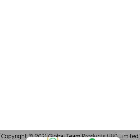
+852 6383 6777
info@oralcare.com.hk
Bureau de Shenzhen
B803-2, Building 1, TianAn Cyberpark, Huangge Road, Longgang,
Shenzhen, GuangDong, China,518172
+86 755 83946969
info@oralcare.com.hk
Copyright © 2021 Global Team Products (HK) Limited.