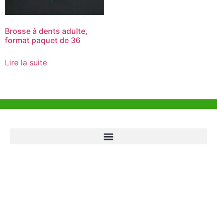
Brosse à dents adulte,
format paquet de 36
Lire la suite
Aide et Soutien
Bureau de Hong Kong
Unit 718,Asia Trade Centre, 79 Lei Muk Road, Kwai Chung, Hong Kong,
SAR, China
+852 6383 6777
info@oralcare.com.hk