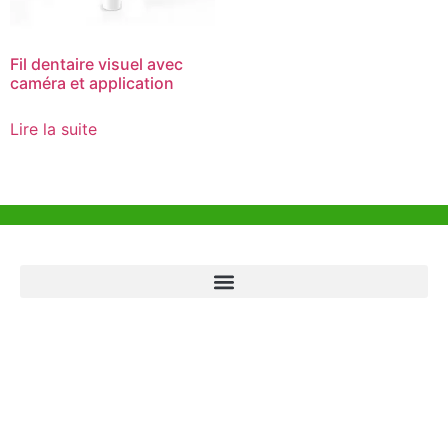
Fil dentaire visuel avec
caméra et application
Lire la suite
Aide et Soutien
Bureau de Hong Kong
Unit 718,Asia Trade Centre, 79 Lei Muk Road, Kwai Chung, Hong Kong,
SAR, China
+852 6383 6777
info@oralcare.com.hk