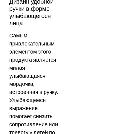
Дизайн удобной
ручки в форме
улыбающегося
лица
Самым
привлекательным
элементом этого
продукта является
милая
улыбающаяся
мордочка,
встроенная в ручку.
Улыбающееся
выражение
помогает снизить
сопротивление или
тревогу у детей по