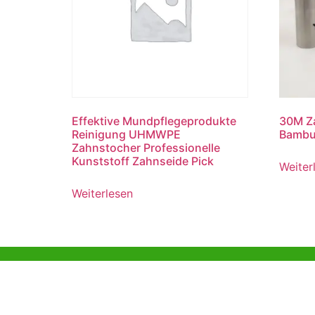
Effektive Mundpflegeprodukte
30M Z
Reinigung UHMWPE
Bambus
Zahnstocher Professionelle
Kunststoff Zahnseide Pick
Weiter
Weiterlesen
Hilfe und
Büro Hon
Unterstützung
Unit 718,As
Lei Muk Ro
Beispiel für eine