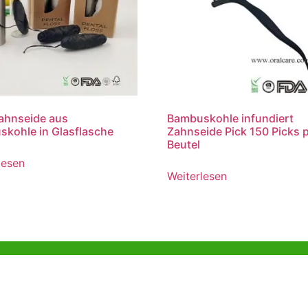
ahnseide aus
Bambuskohle infundiert
kohle in Glasflasche
Zahnseide Pick 150 Picks 
Beutel
lesen
Weiterlesen
gkong
Büro in Shenzhen
ia Trade Centre, 79
B803-2, Building 1, TianAn Cyberpark,
ad, Kwai Chung,
Huangge Road, Longgang, Shenzhen,