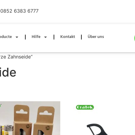
0852 6383 6777
oducte
Hilfe
Kontakt
Über uns
rze Zahnseide“
ide