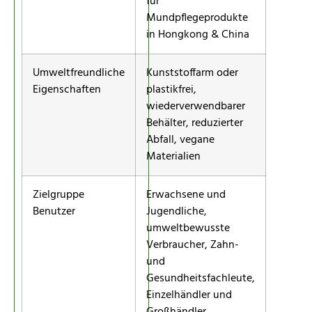
für
Mundpflegeprodukte
in Hongkong & China
Umweltfreundliche
Kunststoffarm oder
Eigenschaften
plastikfrei,
wiederverwendbarer
Behälter, reduzierter
Abfall, vegane
Materialien
Zielgruppe
Erwachsene und
Benutzer
Jugendliche,
umweltbewusste
Verbraucher, Zahn-
und
Gesundheitsfachleute,
Einzelhändler und