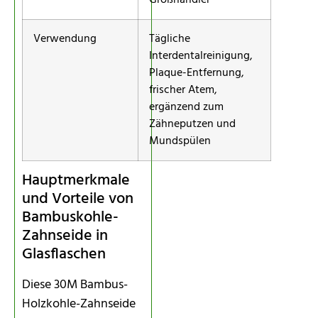
Großhändler
Verwendung
Tägliche
Interdentalreinigung,
Plaque-Entfernung,
frischer Atem,
ergänzend zum
Zähneputzen und
Mundspülen
Hauptmerkmale
und Vorteile von
Bambuskohle-
Zahnseide in
Glasflaschen
Diese 30M Bambus-
Holzkohle-Zahnseide