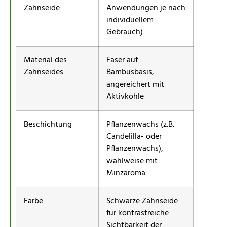
Zahnseide
Anwendungen je nach
individuellem
Gebrauch)
Material des
Faser auf
Zahnseides
Bambusbasis,
angereichert mit
Aktivkohle
Beschichtung
Pflanzenwachs (z.B.
Candelilla- oder
Pflanzenwachs),
wahlweise mit
Minzaroma
Farbe
Schwarze Zahnseide
für kontrastreiche
Sichtbarkeit der