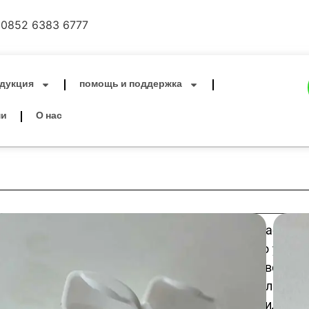
0852 6383 6777
дукция
помощь и поддержка
ми
О нас
10 метров зубной нити – компактная, эластичн
расширяется при намокании, чтобы бережно удалят
остатки между зубами и вдоль линии десен; волокн
устойчивые к расщеплению, плавно скользят
ежедневной чистки и свежего дыхания, идеаль