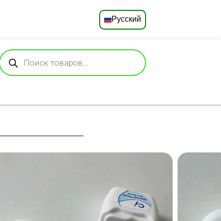
Русский
English
Deutsch
Español
Français
Português
العربية
ая нить, которая
ь зубной налет и
日本語
а со вкусом мяты,
 для комфортной
но подходят для