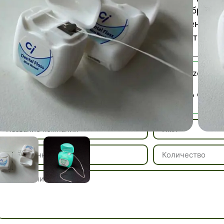
плотно прилегающих контактных линз и брекето
дорожная упаковка сохраняет нить гигиенично
транспортировки, обеспечивая уход за полостью рт
Uncategorized
Категория:
Свяжитесь с нами
Артикул / Образцы: