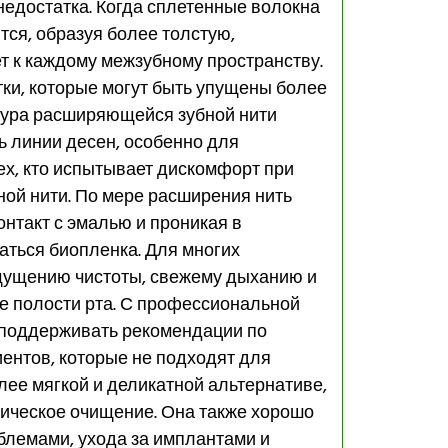
недостатка. Когда сплетенные волокна
ются, образуя более толстую,
т к каждому межзубному пространству.
тки, которые могут быть упущены более
стура расширяющейся зубной нити
 линии десен, особенно для
ех, кто испытывает дискомфорт при
ной нити. По мере расширения нить
онтакт с эмалью и проникая в
аться биопленка. Для многих
ощущению чистоты, свежему дыханию и
е полости рта. С профессиональной
т поддерживать рекомендации по
ентов, которые не подходят для
лее мягкой и деликатной альтернативе,
ическое очищение. Она также хорошо
блемами, ухода за имплантами и