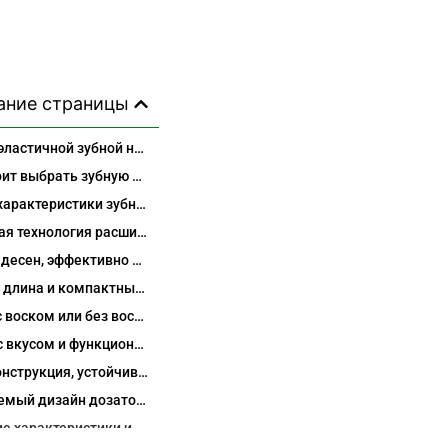
ание страницы
10 метров эластичной зубной нити – профессиональный уход за полостью рта от партнера производителя из Гонконга и Китая
Почему стоит выбрать зубную нить, которая расширяется, вместо обычной?
Основные характеристики зубной нити длиной 10 метров
Продвинутая технология расширяющихся волокон
Нежно для десен, эффективно против зубного налета
Идеальная длина и компактный формат 10 метров
Варианты с воском или без воска
Покрытия с вкусом и функциональными свойствами
Прочная конструкция, устойчивая к износу
Настраиваемый дизайн дозатора
Технические характеристики и опции