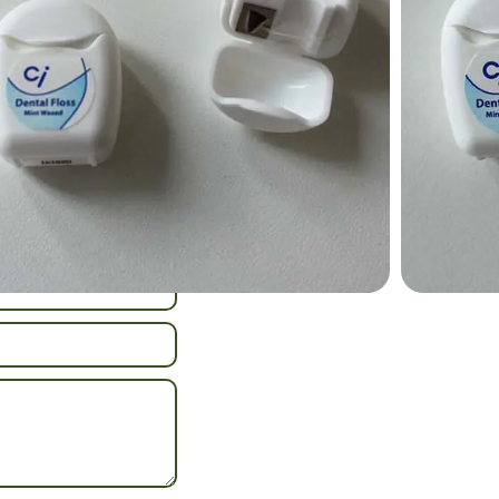
в; многоразовая
й и удобной для
а в любом месте.