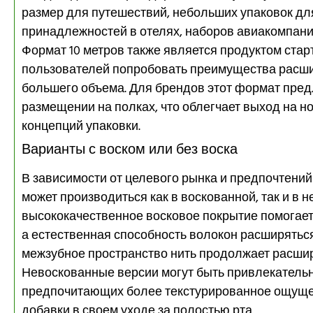
размер для путешествий, небольших упаковок дл
принадлежностей в отелях, наборов авиакомпани
Формат 10 метров также является продуктом стар
пользователей попробовать преимущества расшир
большего объема. Для брендов этот формат предл
размещении на полках, что облегчает выход на н
концепций упаковки.
Варианты с воском или без воска
В зависимости от целевого рынка и предпочтений 
может производиться как в воскованной, так и в н
высококачественное восковое покрытие помогает н
а естественная способность волокон расширяться
межзубное пространство нить продолжает расшир
Невоскованные версии могут быть привлекатель
предпочитающих более текстурированное ощущен
добавки в своем уходе за полостью рта.