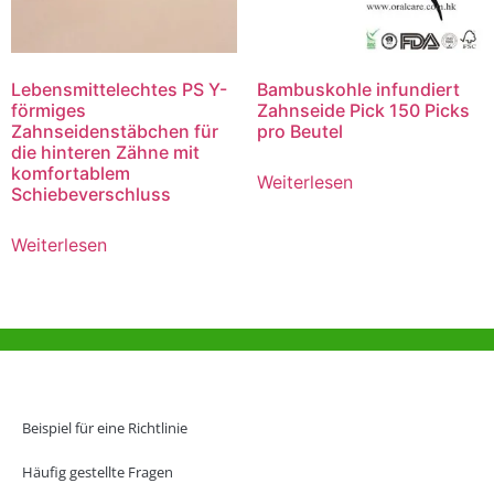
Lebensmittelechtes PS Y-
Bambuskohle infundiert
förmiges
Zahnseide Pick 150 Picks
Zahnseidenstäbchen für
pro Beutel
die hinteren Zähne mit
komfortablem
Weiterlesen
Schiebeverschluss
Weiterlesen
Hilfe und Unterstützung
Büro Hongkong
Beispiel für eine Richtlinie
Unit 718,Asia Trade Centre, 79 Lei Muk Road, Kwai Chung, Hong Kong,
SAR, China
Häufig gestellte Fragen
+852 6383 6777