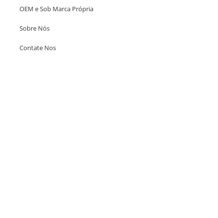
OEM e Sob Marca Própria
Sobre Nós
Contate Nos
Escritório em Hong Kong
Unit 718,Asia Trade Centre, 79 Lei Muk Road, Kwai Chung, Hong Kong,
SAR, China
+852 6383 6777
info@oralcare.com.hk
Escritório de Shenzhen
B803-2, Building 1, TianAn Cyberpark, Huangge Road, Longgang,
Shenzhen, GuangDong, China,518172
+86 755 83946969
info@oralcare.com.hk