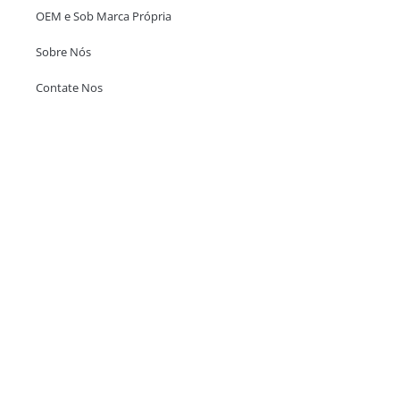
OEM e Sob Marca Própria
Sobre Nós
Contate Nos
Escritório em Hong Kong
Unit 718,Asia Trade Centre, 79 Lei Muk Road, Kwai Chung, Hong Kong,
SAR, China
+852 6383 6777
info@oralcare.com.hk
Escritório de Shenzhen
B803-2, Building 1, TianAn Cyberpark, Huangge Road, Longgang,
Shenzhen, GuangDong, China,518172
+86 755 83946969
info@oralcare.com.hk