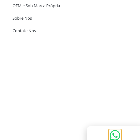
OEM e Sob Marca Própria
Sobre Nós
Contate Nos
Escritório em Hong Kong
Unit 718,Asia Trade Centre, 79 Lei Muk Road, Kwai Chung, Hong Kong,
SAR, China
+852 6383 6777
info@oralcare.com.hk
Escritório de Shenzhen
B803-2, Building 1, TianAn Cyberpark, Huangge Road, Longgang,
Shenzhen, GuangDong, China,518172
+86 755 83946969
info@oralcare.com.hk