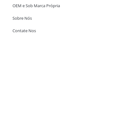
OEM e Sob Marca Própria
Sobre Nós
Contate Nos
Escritório em Hong Kong
Unit 718,Asia Trade Centre, 79 Lei Muk Road, Kwai Chung, Hong Kong,
SAR, China
+852 6383 6777
info@oralcare.com.hk
Escritório de Shenzhen
B803-2, Building 1, TianAn Cyberpark, Huangge Road, Longgang,
Shenzhen, GuangDong, China,518172
+86 755 83946969
info@oralcare.com.hk