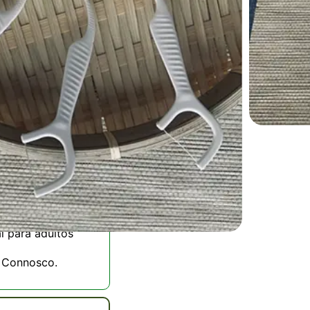
ente, decompõem se
as alternativas de
onfortável para um
o e livre de PFAS,
 resistente que não
ertados. Ideal para
entáveis hoje! 100
l para adultos
 Connosco.