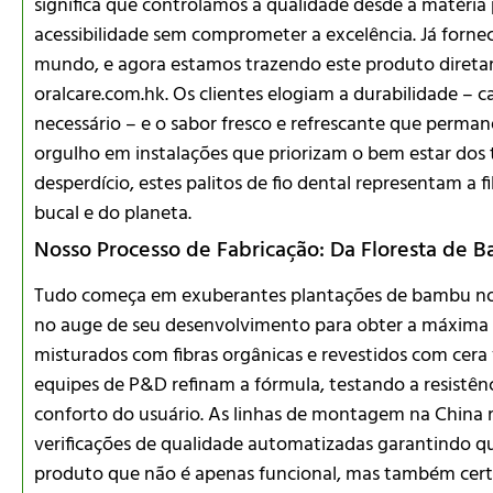
significa que controlamos a qualidade desde a matéria 
acessibilidade sem comprometer a excelência. Já forn
mundo, e agora estamos trazendo este produto direta
oralcare.com.hk. Os clientes elogiam a durabilidade – ca
necessário – e o sabor fresco e refrescante que perma
orgulho em instalações que priorizam o bem estar dos
desperdício, estes palitos de fio dental representam a f
bucal e do planeta.
Nosso Processo de Fabricação: Da Floresta de 
Tudo começa em exuberantes plantações de bambu no s
no auge de seu desenvolvimento para obter a máxima f
misturados com fibras orgânicas e revestidos com cer
equipes de P&D refinam a fórmula, testando a resistênc
conforto do usuário. As linhas de montagem na China
verificações de qualidade automatizadas garantindo 
produto que não é apenas funcional, mas também cert