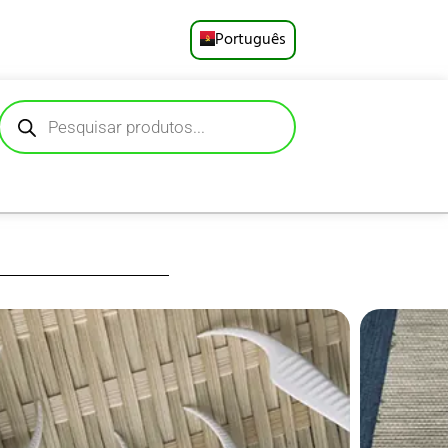
Português
English
Русский
Deutsch
Español
Français
العربية
os com pó de bambu
afino, resistente a
日本語
 para uma remoção
givas, mas eficazes