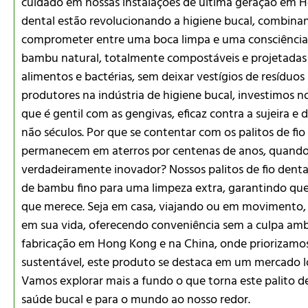
cuidado em nossas instalações de última geração em Ho
dental estão revolucionando a higiene bucal, combinan
comprometer entre uma boca limpa e uma consciência l
bambu natural, totalmente compostáveis e projetadas p
alimentos e bactérias, sem deixar vestígios de resíduos
produtores na indústria de higiene bucal, investimos n
que é gentil com as gengivas, eficaz contra a sujeira 
não séculos. Por que se contentar com os palitos de fio 
permanecem em aterros por centenas de anos, quando
verdadeiramente inovador? Nossos palitos de fio den
de bambu fino para uma limpeza extra, garantindo que
que merece. Seja em casa, viajando ou em movimento, 
em sua vida, oferecendo conveniência sem a culpa amb
fabricação em Hong Kong e na China, onde priorizamos
sustentável, este produto se destaca em um mercado l
Vamos explorar mais a fundo o que torna este palito d
saúde bucal e para o mundo ao nosso redor.