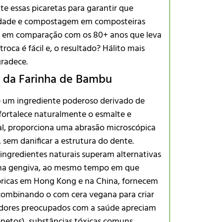
e essas picaretas para garantir que
lidade e compostagem em composteiras
va em comparação com os 80+ anos que leva
roca é fácil e, o resultado? Hálito mais
gradece.
a da Farinha de Bambu
 um ingrediente poderoso derivado de
 fortalece naturalmente o esmalte e
al, proporciona uma abrasão microscópica
 sem danificar a estrutura do dente.
ingredientes naturais superam alternativas
ão na gengiva, ao mesmo tempo em que
bricas em Hong Kong e na China, fornecem
 combinando o com cera vegana para criar
midores preocupados com a saúde apreciam
onetos), substâncias tóxicas comuns