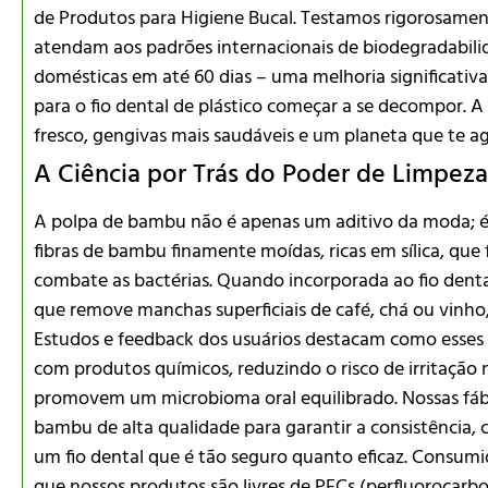
de Produtos para Higiene Bucal. Testamos rigorosament
atendam aos padrões internacionais de biodegradabi
domésticas em até 60 dias – uma melhoria significati
para o fio dental de plástico começar a se decompor. A t
fresco, gengivas mais saudáveis e um planeta que te a
A Ciência por Trás do Poder de Limpez
A polpa de bambu não é apenas um aditivo da moda; é
fibras de bambu finamente moídas, ricas em sílica, que
combate as bactérias. Quando incorporada ao fio dent
que remove manchas superficiais de café, chá ou vinho,
Estudos e feedback dos usuários destacam como esses 
com produtos químicos, reduzindo o risco de irritaç
promovem um microbioma oral equilibrado. Nossas fá
bambu de alta qualidade para garantir a consistência,
um fio dental que é tão seguro quanto eficaz. Consu
que nossos produtos são livres de PFCs (perfluorocarb