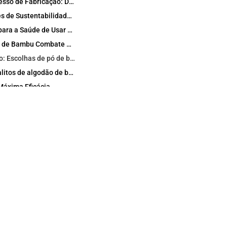
Nosso Processo de Fabricação: Da Floresta de Bambu ao Seu Banheiro
Certificações de Sustentabilidade e Impacto Global
Benefícios para a Saúde de Usar Palitos de Fio Dental de Bambu Diariamente
Como a Pós de Bambu Combate a Placa e as Bactérias
Comparação: Escolhas de pó de bambu vs. fio dental tradicional de plástico
Incluindo palitos de algodão de bambu na sua rotina de higiene bucal
Máxima Eficácia
Histórias reais de usuários dos nossos clientes
As Vantagens Ambientais de Trocar por Palitos de Fio Biodegradáveis
Bambu vs. Outros Materiais Ecológicos para Fio Dental
Encomendas em Grande Quantidade e Personalização de Produtos de Higiene Bucal de Origem Internacional
Por que comprar em grande quantidade de fábricas em Hong Kong e China?
Perguntas Frequentes (FAQ) sobre palitos de fio dental biodegradáveis de bambu 100%
Esses palitos de fio dental são realmente 100% biodegradáveis?
Como a farinha de bambu melhora a higiene bucal?
ra gengivas sensíveis?