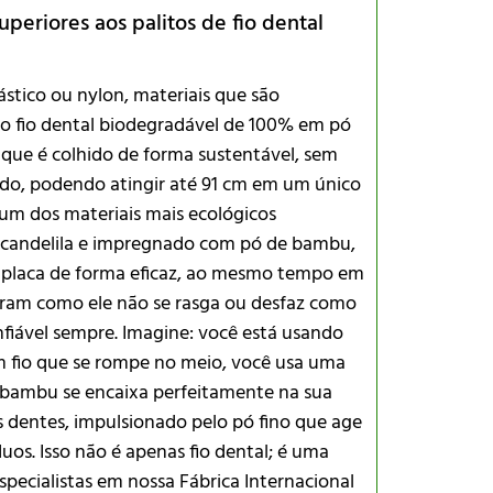
Onde estes
periores aos palitos de fio dental
Posso comp
Eles clarei
tico ou nylon, materiais que são
so fio dental biodegradável de 100% em pó
que é colhido de forma sustentável, sem
pido, podendo atingir até 91 cm em um único
 um dos materiais mais ecológicos
de candelila e impregnado com pó de bambu,
Envio e Dis
placa de forma eficaz, ao mesmo tempo em
doram como ele não se rasga ou desfaz como
nfiável sempre. Imagine: você está usando
um fio que se rompe no meio, você usa uma
e bambu se encaixa perfeitamente na sua
os dentes, impulsionado pelo pó fino que age
os. Isso não é apenas fio dental; é uma
specialistas em nossa Fábrica Internacional