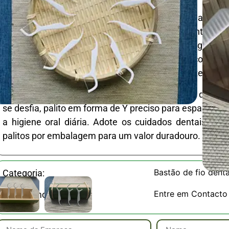
Perfeitos para utilizadores conscientes do meio ambi
naturalmente sem prejudicar o planeta, ao contrário d
plástico. O design ergonómico garante uma pegada c
uso fácil em casa ou em viagem. Hipoalergénico, vegan
com sabor de hortelã para resultados refrescantes.
Benefícios principais: material compostável, fio dental
se desfia, palito em forma de Y preciso para espaços ap
a higiene oral diária. Adote os cuidados dentais sust
palitos por embalagem para um valor duradouro.
Bastão de fio denta
Categoria:
Entre em Contacto
SKU / Amostras: