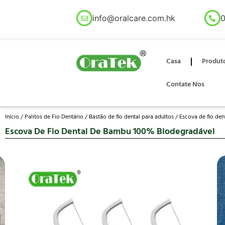
info@oralcare.com.hk
0
Casa
Produt
Contate Nos
Início
/
Palitos de Fio Dentário
/
Bastão de fio dental para adultos
/ Escova de fio de
Escova De Fio Dental De Bambu 100% Biodegradável