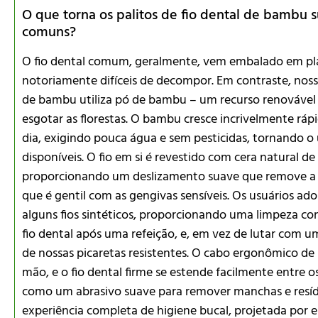
O que torna os palitos de fio dental de bambu su
comuns?
O fio dental comum, geralmente, vem embalado em plás
notoriamente difíceis de decompor. Em contraste, nos
de bambu utiliza pó de bambu – um recurso renovável 
esgotar as florestas. O bambu cresce incrivelmente rá
dia, exigindo pouca água e sem pesticidas, tornando o
disponíveis. O fio em si é revestido com cera natural 
proporcionando um deslizamento suave que remove a 
que é gentil com as gengivas sensíveis. Os usuários a
alguns fios sintéticos, proporcionando uma limpeza co
fio dental após uma refeição, e, em vez de lutar com 
de nossas picaretas resistentes. O cabo ergonômico d
mão, e o fio dental firme se estende facilmente entre 
como um abrasivo suave para remover manchas e resídu
experiência completa de higiene bucal, projetada por e