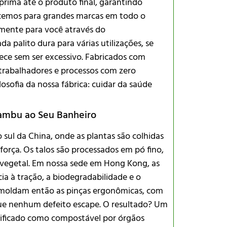
prima até o produto final, garantindo
ecemos para grandes marcas em todo o
mente para você através do
da palito dura para várias utilizações, se
nece sem ser excessivo. Fabricados com
 trabalhadores e processos com zero
ilosofia da nossa fábrica: cuidar da saúde
Bambu ao Seu Banheiro
ul da China, onde as plantas são colhidas
orça. Os talos são processados em pó fino,
a vegetal. Em nossa sede em Hong Kong, as
ia à tração, a biodegradabilidade e o
 moldam então as pinças ergonômicas, com
que nenhum defeito escape. O resultado? Um
ificado como compostável por órgãos