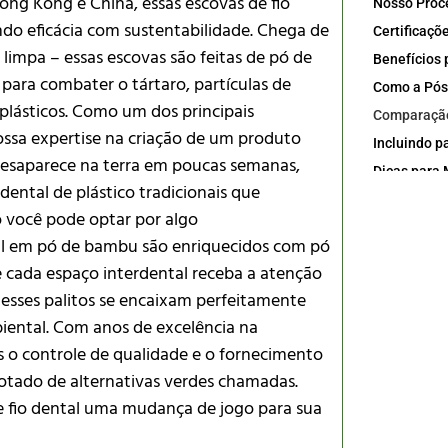
ng Kong e China, essas escovas de fio
do eficácia com sustentabilidade. Chega de
impa – essas escovas são feitas de pó de
ara combater o tártaro, partículas de
 plásticos. Como um dos principais
ossa expertise na criação de um produto
e desaparece na terra em poucas semanas,
Dicas para 
dental de plástico tradicionais que
 você pode optar por algo
tal em pó de bambu são enriquecidos com pó
 cada espaço interdental receba a atenção
esses palitos se encaixam perfeitamente
iental. Com anos de excelência na
 o controle de qualidade e o fornecimento
otado de alternativas verdes chamadas.
e fio dental uma mudança de jogo para sua
É seguro pa