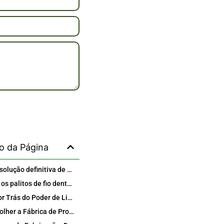
o da Página
Descubra a solução definitiva de higiene bucal ecológica: palitos de fio dental biodegradáveis 100% feitos de bambu
O que torna os palitos de fio dental de bambu superiores aos palitos de fio dental comuns?
A Ciência por Trás do Poder de Limpeza da Farinha de Bambu
Por que escolher a Fábrica de Produtos de Higiene Bucal Internacional para suas opções de palitos de bambu?