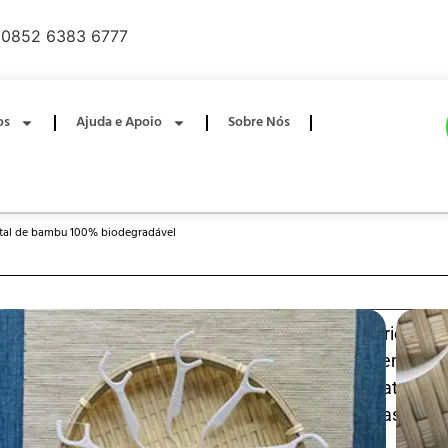
0852 6383 6777
os
Ajuda e Apoio
Sobre Nós
ntal de bambu 100% biodegradável
Palitos de fio dental biodegradáveis 100%. Fabricad
sustentável, estes palitos apresentam um fio dental ultr
rasgos, enriquecido com carvão de bambu natural
superior de placa e hálito fresco. Suaves para as gen
para uma limpeza completa entre os dentes.