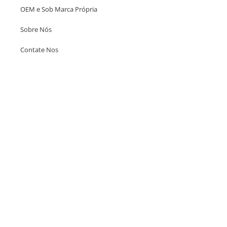
OEM e Sob Marca Própria
Sobre Nós
Contate Nos
Escritório em Hong Kong
Unit 718,Asia Trade Centre, 79 Lei Muk Road, Kwai Chung, Hong Kong,
SAR, China
+852 6383 6777
info@oralcare.com.hk
Escritório de Shenzhen
B803-2, Building 1, TianAn Cyberpark, Huangge Road, Longgang,
Shenzhen, GuangDong, China,518172
+86 755 83946969
info@oralcare.com.hk