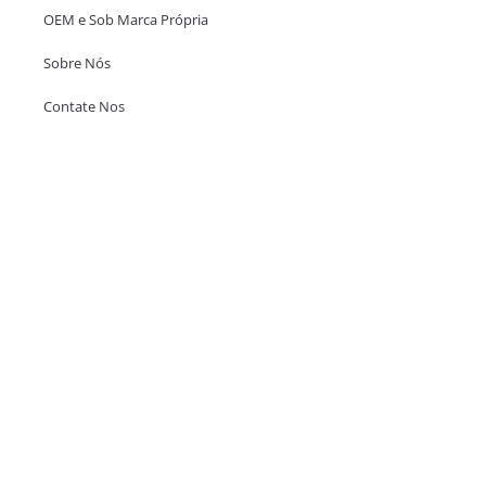
OEM e Sob Marca Própria
Sobre Nós
Contate Nos
Escritório em Hong Kong
Unit 718,Asia Trade Centre, 79 Lei Muk Road, Kwai Chung, Hong Kong,
SAR, China
+852 6383 6777
info@oralcare.com.hk
Escritório de Shenzhen
B803-2, Building 1, TianAn Cyberpark, Huangge Road, Longgang,
Shenzhen, GuangDong, China,518172
+86 755 83946969
info@oralcare.com.hk