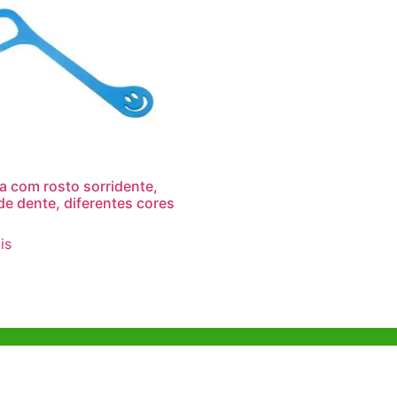
a com rosto sorridente,
 de dente, diferentes cores
is
o em Hong
Escritório de Shenzhen
B803-2, Building 1, TianAn Cyberpark,