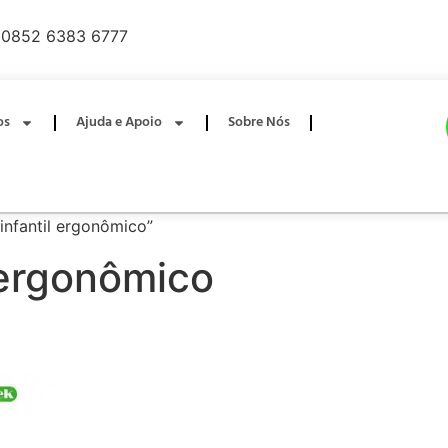
0852 6383 6777
os
Ajuda e Apoio
Sobre Nós
infantil ergonômico”
l ergonômico