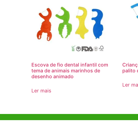
Escova de fio dental infantil com
Crianç
tema de animais marinhos de
palito
desenho animado
Ler ma
Ler mais
Ajuda e Apoio
Escritóri
Kong
Exemplo de diretriz