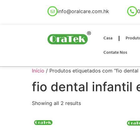
info@oralcare.com.hk
0
Casa
Produt
Contate Nos
Início
/ Produtos etiquetados com “fio dental 
fio dental infanti
Showing all 2 results