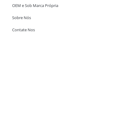
OEM e Sob Marca Própria
Sobre Nós
Contate Nos
Escritório em Hong Kong
Unit 718,Asia Trade Centre, 79 Lei Muk Road, Kwai Chung, Hong Kong,
SAR, China
+852 6383 6777
info@oralcare.com.hk
Escritório de Shenzhen
B803-2, Building 1, TianAn Cyberpark, Huangge Road, Longgang,
Shenzhen, GuangDong, China,518172
+86 755 83946969
info@oralcare.com.hk