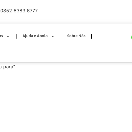
0852 6383 6777
os
Ajuda e Apoio
Sobre Nós
a para”