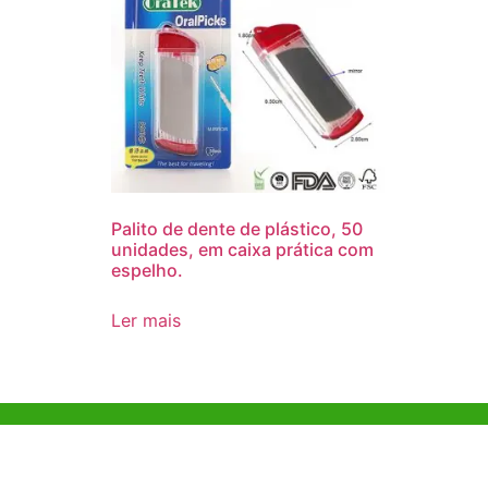
Palito de dente de plástico, 50
unidades, em caixa prática com
espelho.
Ler mais
Ajuda e Apoio
Escritóri
Kong
Exemplo de diretriz