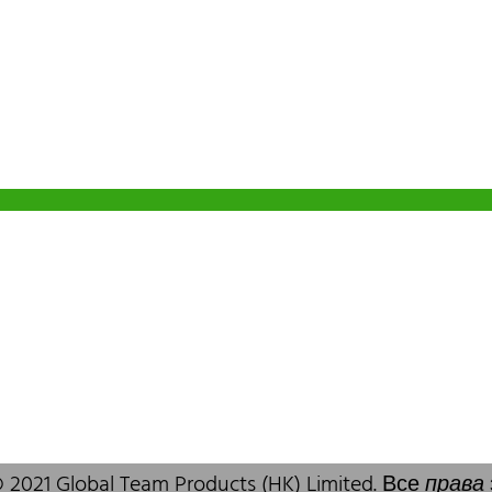
o em Hong
Escritório de Shenzhen
B803-2, Building 1, TianAn Cyberpark,
Huangge Road, Longgang, Shenzhen,
ia Trade Centre, 79
GuangDong, China,518172
ad, Kwai Chung,
+86 755 83946969
 SAR, China
83 6777
info@oralcare.com.hk
alcare.com.hk
 2021 Global Team Products (HK) Limited. Все
права