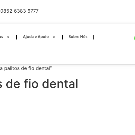
0852 6383 6777
os
Ajuda e Apoio
Sobre Nós
 palitos de fio dental”
s de fio dental