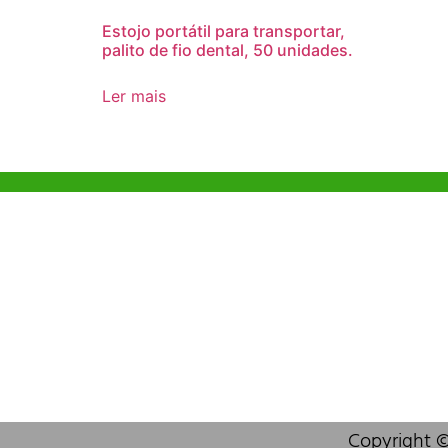
Estojo portátil para transportar,
palito de fio dental, 50 unidades.
Ler mais
Ajuda e Apoio
Escritóri
Kong
Exemplo de diretriz
Unit 718,As
Perguntas Frequentes
Lei Muk Ro
Hong Kong,
OEM e Sob Marca
+852 63
Própria
info@or
Sobre Nós
Contate Nos
Copyright ©