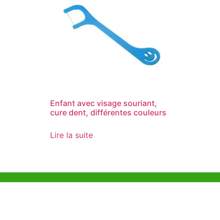
Enfant avec visage souriant,
cure dent, différentes couleurs
Lire la suite
Aide et Soutien
Bureau d
Unit 718,As
Exemple de Ligne
Lei Muk Ro
Directrice