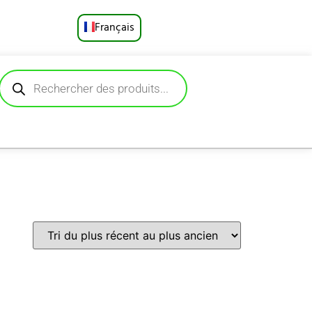
Français
English
Русский
Deutsch
Español
Português
العربية
日本語