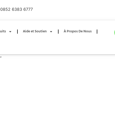
0852 6383 6777
uits
Aide et Soutien
À Propos De Nous
”