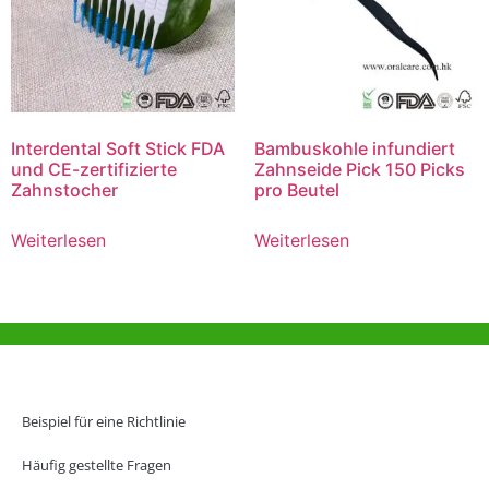
Interdental Soft Stick FDA
Bambuskohle infundiert
und CE-zertifizierte
Zahnseide Pick 150 Picks
Zahnstocher
pro Beutel
Weiterlesen
Weiterlesen
Hilfe und Unterstützung
Büro Hongkong
Beispiel für eine Richtlinie
Unit 718,Asia Trade Centre, 79 Lei Muk Road, Kwai Chung, Hong Kong,
SAR, China
Häufig gestellte Fragen
+852 6383 6777