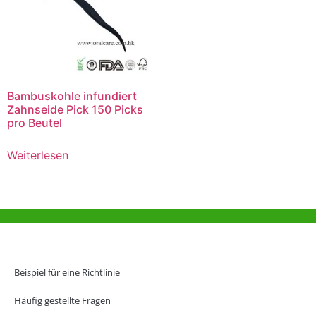
Bambuskohle infundiert
Zahnseide Pick 150 Picks
pro Beutel
Weiterlesen
Hilfe und Unterstützung
Büro Hongkong
Beispiel für eine Richtlinie
Unit 718,Asia Trade Centre, 79 Lei Muk Road, Kwai Chung, Hong Kong,
SAR, China
Häufig gestellte Fragen
+852 6383 6777