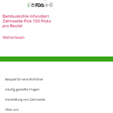
Bambuskohle infundiert
Zahnseide Pick 150 Picks
pro Beutel
Weiterlesen
Hilfe und Unterstützung
Büro Hongkong
Beispiel für eine Richtlinie
Unit 718,Asia Trade Centre, 79 Lei Muk Road, Kwai Chung, Hong Kong,
SAR, China
Häufig gestellte Fragen
+852 6383 6777
Herstellung von Zahnseide
info@oralcare.com.hk
Über uns
Büro in Shenzhen