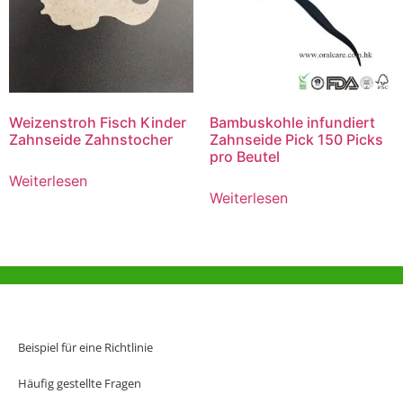
Weizenstroh Fisch Kinder
Bambuskohle infundiert
Zahnseide Zahnstocher
Zahnseide Pick 150 Picks
pro Beutel
Weiterlesen
Weiterlesen
Hilfe und Unterstützung
Büro Hongkong
Beispiel für eine Richtlinie
Unit 718,Asia Trade Centre, 79 Lei Muk Road, Kwai Chung, Hong Kong,
SAR, China
Häufig gestellte Fragen
+852 6383 6777