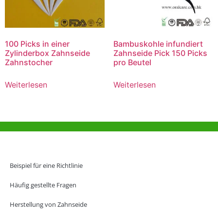
100 Picks in einer
Bambuskohle infundiert
Zylinderbox Zahnseide
Zahnseide Pick 150 Picks
Zahnstocher
pro Beutel
Weiterlesen
Weiterlesen
Hilfe und Unterstützung
Büro Hongkong
Beispiel für eine Richtlinie
Unit 718,Asia Trade Centre, 79 Lei Muk Road, Kwai Chung, Hong Kong,
SAR, China
Häufig gestellte Fragen
+852 6383 6777
Herstellung von Zahnseide
info@oralcare.com.hk