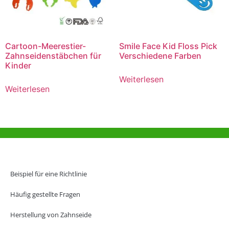
Cartoon-Meerestier-
Smile Face Kid Floss Pick
Zahnseidenstäbchen für
Verschiedene Farben
Kinder
Weiterlesen
Weiterlesen
Hilfe und Unterstützung
Büro Hongkong
Beispiel für eine Richtlinie
Unit 718,Asia Trade Centre, 79 Lei Muk Road, Kwai Chung, Hong Kong,
SAR, China
Häufig gestellte Fragen
+852 6383 6777
Herstellung von Zahnseide
info@oralcare.com.hk