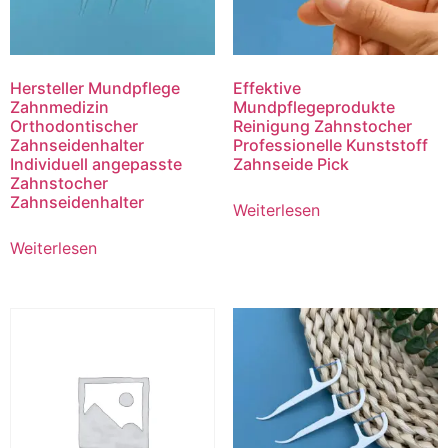
Hersteller Mundpflege
Effektive
Zahnmedizin
Mundpflegeprodukte
Orthodontischer
Reinigung Zahnstocher
Zahnseidenhalter
Professionelle Kunststoff
Individuell angepasste
Zahnseide Pick
Zahnstocher
Zahnseidenhalter
Weiterlesen
Weiterlesen