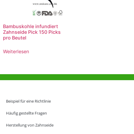
Bambuskohle infundiert
Zahnseide Pick 150 Picks
pro Beutel
Weiterlesen
Hilfe und Unterstützung
Büro Hongkong
Beispiel für eine Richtlinie
Unit 718,Asia Trade Centre, 79 Lei Muk Road, Kwai Chung, Hong Kong,
SAR, China
Häufig gestellte Fragen
+852 6383 6777
Herstellung von Zahnseide
info@oralcare.com.hk