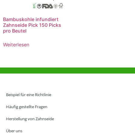
Bambuskohle infundiert
Zahnseide Pick 150 Picks
pro Beutel
Weiterlesen
Hilfe und Unterstützung
Büro Hongkong
Beispiel für eine Richtlinie
Unit 718,Asia Trade Centre, 79 Lei Muk Road, Kwai Chung, Hong Kong,
SAR, China
Häufig gestellte Fragen
+852 6383 6777
Herstellung von Zahnseide
info@oralcare.com.hk
Über uns
Büro in Shenzhen