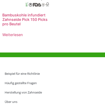
Bambuskohle infundiert
Zahnseide Pick 150 Picks
pro Beutel
Weiterlesen
Hilfe und Unterstützung
Büro Hongkong
Beispiel für eine Richtlinie
Unit 718,Asia Trade Centre, 79 Lei Muk Road, Kwai Chung, Hong Kong,
SAR, China
Häufig gestellte Fragen
+852 6383 6777
Herstellung von Zahnseide
info@oralcare.com.hk
Über uns
Büro in Shenzhen