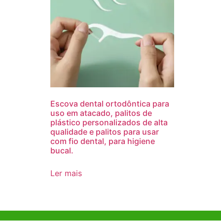
Escova dental ortodôntica para
uso em atacado, palitos de
plástico personalizados de alta
qualidade e palitos para usar
com fio dental, para higiene
bucal.
Ler mais