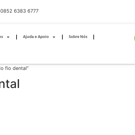
0852 6383 6777
os
Ajuda e Apoio
Sobre Nós
o fio dental”
ntal