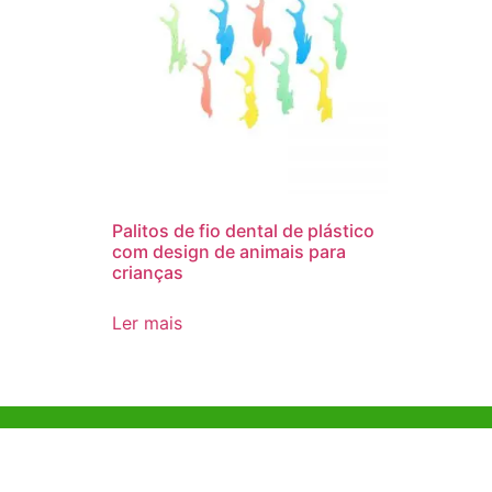
Palitos de fio dental de plástico
com design de animais para
crianças
Ler mais
Ajuda e Apoio
Escritóri
Kong
Exemplo de diretriz