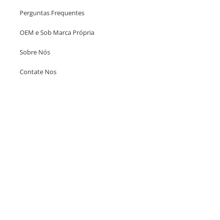
Perguntas Frequentes
OEM e Sob Marca Própria
Sobre Nós
Contate Nos
Escritório em Hong Kong
Unit 718,Asia Trade Centre, 79 Lei Muk Road, Kwai Chung, Hong Kong,
SAR, China
+852 6383 6777
info@oralcare.com.hk
Escritório de Shenzhen
B803-2, Building 1, TianAn Cyberpark, Huangge Road, Longgang,
Shenzhen, GuangDong, China,518172
+86 755 83946969
info@oralcare.com.hk