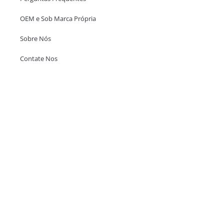
OEM e Sob Marca Própria
Sobre Nós
Contate Nos
Escritório em Hong Kong
Unit 718,Asia Trade Centre, 79 Lei Muk Road, Kwai Chung, Hong Kong,
SAR, China
+852 6383 6777
info@oralcare.com.hk
Escritório de Shenzhen
B803-2, Building 1, TianAn Cyberpark, Huangge Road, Longgang,
Shenzhen, GuangDong, China,518172
+86 755 83946969
info@oralcare.com.hk