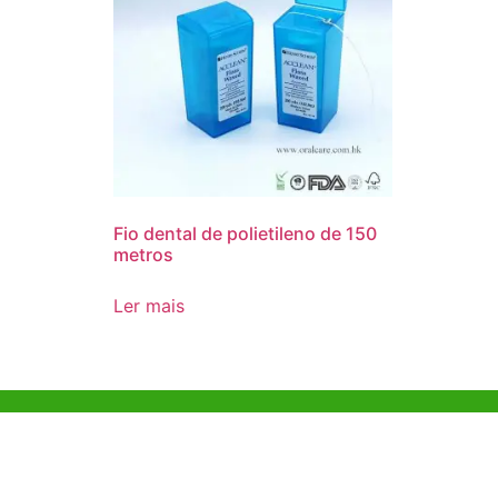
Fio dental de polietileno de 150
metros
Ler mais
Ajuda e Apoio
Escritóri
Kong
Exemplo de diretriz
Unit 718,As