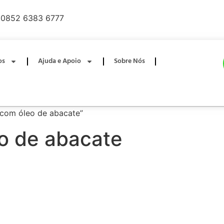
0852 6383 6777
os
Ajuda e Apoio
Sobre Nós
 com óleo de abacate”
eo de abacate