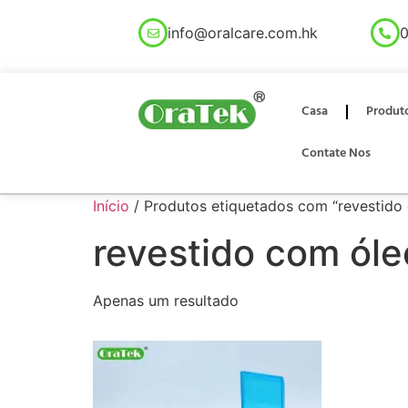
info@oralcare.com.hk
0
Casa
Produt
Contate Nos
Início
/ Produtos etiquetados com “revestido
revestido com ól
Apenas um resultado