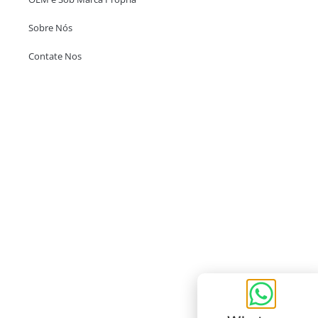
Sobre Nós
Contate Nos
Escritório em Hong Kong
Unit 718,Asia Trade Centre, 79 Lei Muk Road, Kwai Chung, Hong Kong,
SAR, China
+852 6383 6777
info@oralcare.com.hk
Escritório de Shenzhen
B803-2, Building 1, TianAn Cyberpark, Huangge Road, Longgang,
Shenzhen, GuangDong, China,518172
+86 755 83946969
info@oralcare.com.hk