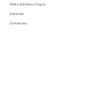
OEM e Sob Marca Própria
Sobre Nós
Contate Nos
Escritório em Hong Kong
Unit 718,Asia Trade Centre, 79 Lei Muk Road, Kwai Chung, Hong Kong,
SAR, China
+852 6383 6777
info@oralcare.com.hk
Escritório de Shenzhen
B803-2, Building 1, TianAn Cyberpark, Huangge Road, Longgang,
Shenzhen, GuangDong, China,518172
+86 755 83946969
info@oralcare.com.hk