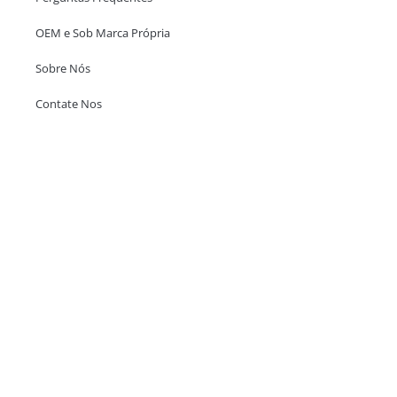
OEM e Sob Marca Própria
Sobre Nós
Contate Nos
Escritório em Hong Kong
Unit 718,Asia Trade Centre, 79 Lei Muk Road, Kwai Chung, Hong Kong,
SAR, China
+852 6383 6777
info@oralcare.com.hk
Escritório de Shenzhen
B803-2, Building 1, TianAn Cyberpark, Huangge Road, Longgang,
Shenzhen, GuangDong, China,518172
+86 755 83946969
info@oralcare.com.hk