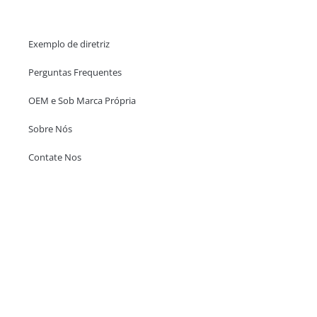
Ajuda e Apoio
Exemplo de diretriz
Perguntas Frequentes
OEM e Sob Marca Própria
Sobre Nós
Contate Nos
Escritório em Hong Kong
Unit 718,Asia Trade Centre, 79 Lei Muk Road, Kwai Chung, Hong Kong,
SAR, China
+852 6383 6777
info@oralcare.com.hk
Escritório de Shenzhen
B803-2, Building 1, TianAn Cyberpark, Huangge Road, Longgang,
Shenzhen, GuangDong, China,518172