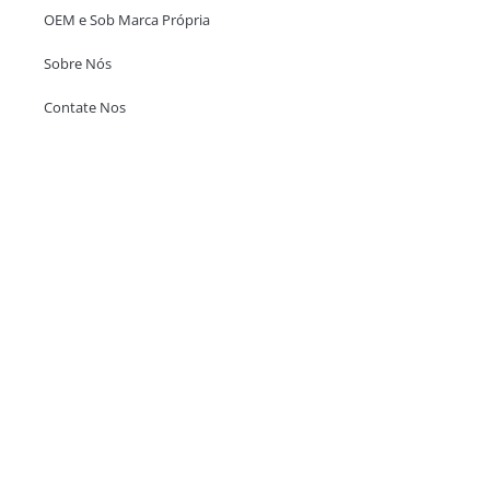
OEM e Sob Marca Própria
Sobre Nós
Contate Nos
Escritório em Hong Kong
Unit 718,Asia Trade Centre, 79 Lei Muk Road, Kwai Chung, Hong Kong,
SAR, China
+852 6383 6777
info@oralcare.com.hk
Escritório de Shenzhen
B803-2, Building 1, TianAn Cyberpark, Huangge Road, Longgang,
Shenzhen, GuangDong, China,518172
+86 755 83946969
info@oralcare.com.hk