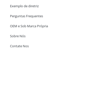
Exemplo de diretriz
Perguntas Frequentes
OEM e Sob Marca Própria
Sobre Nós
Contate Nos
Escritório em Hong Kong
Unit 718,Asia Trade Centre, 79 Lei Muk Road, Kwai Chung, Hong Kong,
SAR, China
+852 6383 6777
info@oralcare.com.hk
Escritório de Shenzhen
B803-2, Building 1, TianAn Cyberpark, Huangge Road, Longgang,
Shenzhen, GuangDong, China,518172
+86 755 83946969