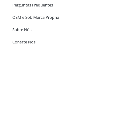
Perguntas Frequentes
OEM e Sob Marca Própria
Sobre Nós
Contate Nos
Escritório em Hong Kong
Unit 718,Asia Trade Centre, 79 Lei Muk Road, Kwai Chung, Hong Kong,
SAR, China
+852 6383 6777
info@oralcare.com.hk
Escritório de Shenzhen
B803-2, Building 1, TianAn Cyberpark, Huangge Road, Longgang,
Shenzhen, GuangDong, China,518172
+86 755 83946969
info@oralcare.com.hk