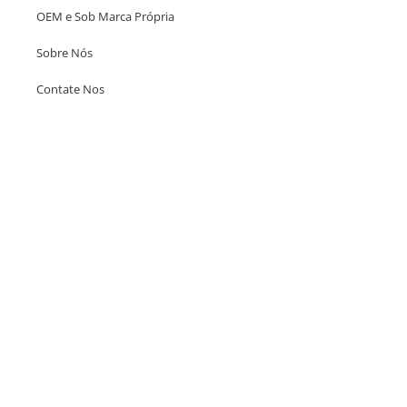
OEM e Sob Marca Própria
Sobre Nós
Contate Nos
Escritório em Hong Kong
Unit 718,Asia Trade Centre, 79 Lei Muk Road, Kwai Chung, Hong Kong,
SAR, China
+852 6383 6777
info@oralcare.com.hk
Escritório de Shenzhen
B803-2, Building 1, TianAn Cyberpark, Huangge Road, Longgang,
Shenzhen, GuangDong, China,518172
+86 755 83946969
info@oralcare.com.hk