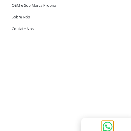
OEM e Sob Marca Própria
Sobre Nós
Contate Nos
Escritório em Hong Kong
Unit 718,Asia Trade Centre, 79 Lei Muk Road, Kwai Chung, Hong Kong,
SAR, China
+852 6383 6777
info@oralcare.com.hk
Escritório de Shenzhen
B803-2, Building 1, TianAn Cyberpark, Huangge Road, Longgang,
Shenzhen, GuangDong, China,518172
+86 755 83946969
info@oralcare.com.hk