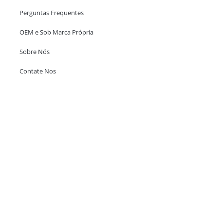
Perguntas Frequentes
OEM e Sob Marca Própria
Sobre Nós
Contate Nos
Escritório em Hong Kong
Unit 718,Asia Trade Centre, 79 Lei Muk Road, Kwai Chung, Hong Kong,
SAR, China
+852 6383 6777
info@oralcare.com.hk
Escritório de Shenzhen
B803-2, Building 1, TianAn Cyberpark, Huangge Road, Longgang,
Shenzhen, GuangDong, China,518172
+86 755 83946969
info@oralcare.com.hk