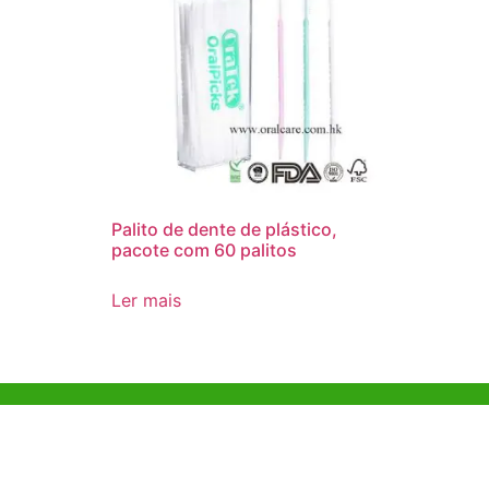
Palito de dente de plástico,
pacote com 60 palitos
Ler mais
Ajuda e Apoio
Escritóri
Kong
Exemplo de diretriz
Unit 718,As