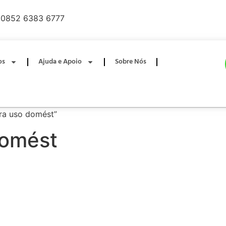
0852 6383 6777
os
Ajuda e Apoio
Sobre Nós
ara uso domést”
domést