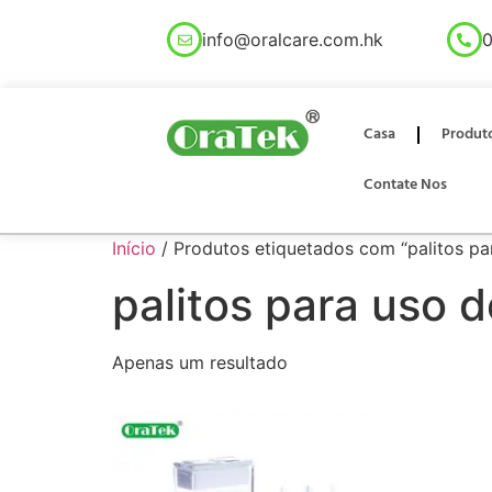
info@oralcare.com.hk
0
Casa
Produt
Contate Nos
Início
/ Produtos etiquetados com “palitos p
palitos para uso 
Apenas um resultado