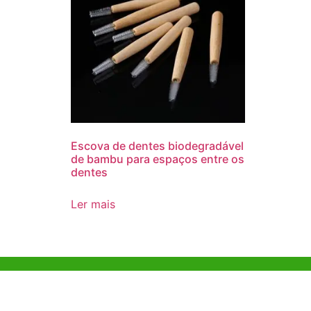
Escova de dentes biodegradável
de bambu para espaços entre os
dentes
Ler mais
Ajuda e Apoio
Escritóri
Kong
Exemplo de diretriz