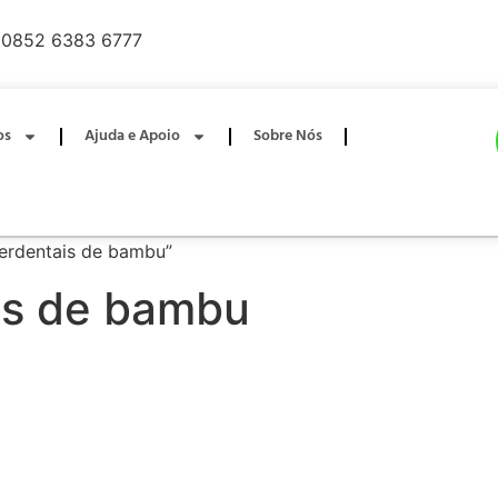
0852 6383 6777
os
Ajuda e Apoio
Sobre Nós
terdentais de bambu”
ais de bambu