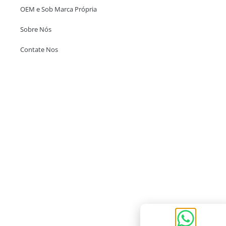
OEM e Sob Marca Própria
Sobre Nós
Contate Nos
Escritório em Hong Kong
Unit 718,Asia Trade Centre, 79 Lei Muk Road, Kwai Chung, Hong Kong,
SAR, China
+852 6383 6777
info@oralcare.com.hk
Escritório de Shenzhen
B803-2, Building 1, TianAn Cyberpark, Huangge Road, Longgang,
Shenzhen, GuangDong, China,518172
+86 755 83946969
info@oralcare.com.hk