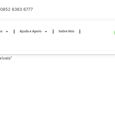
0852 6383 6777
os
Ajuda e Apoio
Sobre Nós
xíveis”