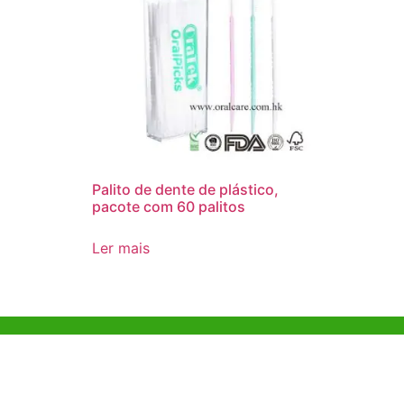
Palito de dente de plástico,
pacote com 60 palitos
Ler mais
Ajuda e Apoio
Escritóri
Kong
Exemplo de diretriz
Unit 718,As